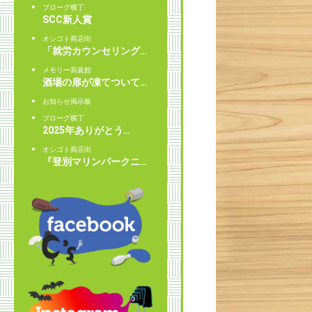
ブローグ横丁
SCC新人賞
オシゴト商店街
「就労カウンセリング…
メモリー寫眞館
酒場の扉が凍てついて…
お知らせ掲示板
ブローグ横丁
2025年ありがとう…
オシゴト商店街
『登別マリンパークニ…