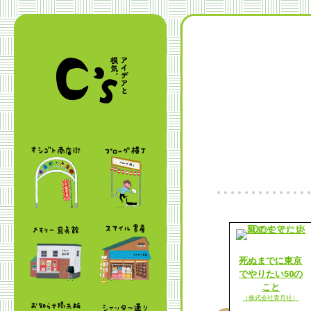
死ぬまでに東京
でやりたい50の
こと
（株式会社青月社）