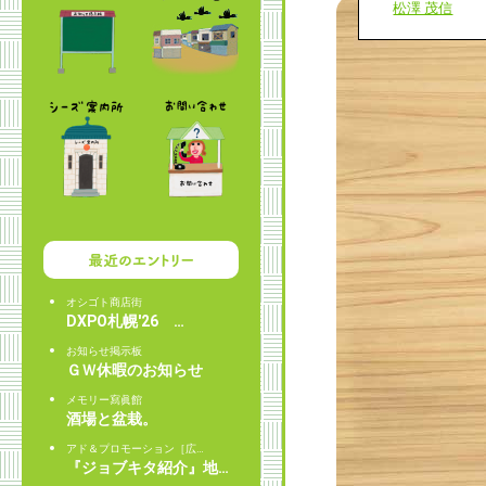
松澤 茂信
オシゴト商店街
DXPO札幌'26 …
お知らせ掲示板
ＧＷ休暇のお知らせ
メモリー寫眞館
酒場と盆栽。
アド＆プロモーション［広…
『ジョブキタ紹介』地…