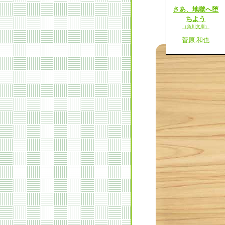
さあ、地獄へ堕
ちよう
（角川文庫）
菅原 和也