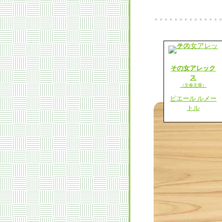
その女アレック
ス
（文春文庫）
ピエール ルメー
トル