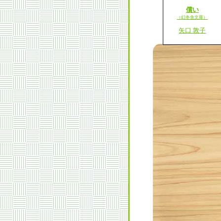
償い
（幻冬舎文庫）
矢口 敦子