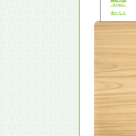
高校入試
（角川書店）
湊かなえ