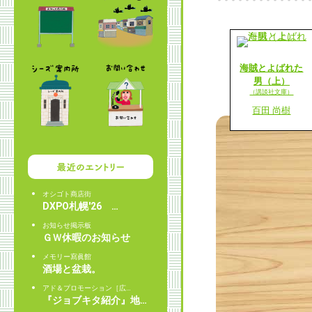
海賊とよばれた
男（上）
（講談社文庫）
百田 尚樹
オシゴト商店街
DXPO札幌'26 …
お知らせ掲示板
ＧＷ休暇のお知らせ
メモリー寫眞館
酒場と盆栽。
アド＆プロモーション［広…
『ジョブキタ紹介』地…