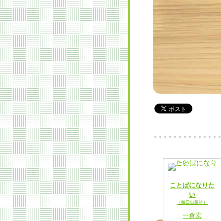
ことばになりた
い
（毎日出版社）
一倉宏