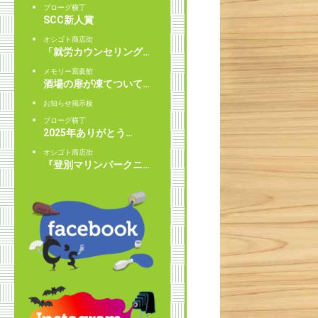
ブローグ横丁
SCC新人賞
オシゴト商店街
「就労カウンセリング…
メモリー寫眞館
酒場の扉が凍てついて…
お知らせ掲示板
ブローグ横丁
2025年ありがとう…
オシゴト商店街
『登別マリンパークニ…