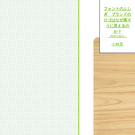
フォントのふし
ぎ ブランドの
ロゴはなぜ高そ
うに見えるの
か？
（美術出版社）
小林章